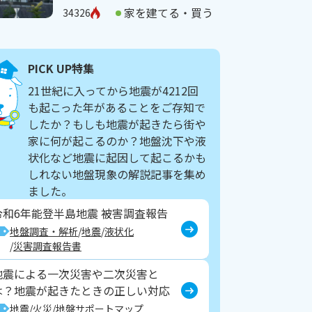
家を建てる・買う
34326
PICK UP特集
21世紀に入ってから地震が4212回
も起こった年があることをご存知で
したか？もしも地震が起きたら街や
家に何が起こるのか？地盤沈下や液
状化など地震に起因して起こるかも
しれない地盤現象の解説記事を集め
ました。
令和6年能登半島地震 被害調査報告
地盤調査・解析
地震
液状化
災害調査報告書
地震による一次災害や二次災害と
は？地震が起きたときの正しい対応
地震
火災
地盤サポートマップ