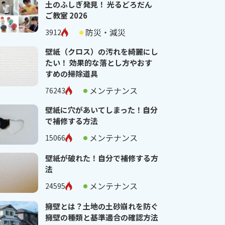
土のふしぎ発見！ 光るどろだん
ご教室 2026
防災・減災
3912
壁紙（クロス）の汚れを綺麗にし
たい！ 効果的な落とし方やおす
すめの掃除道具
メンテナンス
76243
壁紙に穴があいてしまった！自分
で補修する方法
メンテナンス
15066
壁紙が破れた！自分で補修する方
法
メンテナンス
24595
擁壁とは？土地の土砂崩れを防ぐ
擁壁の種類と基準適合の確認方法