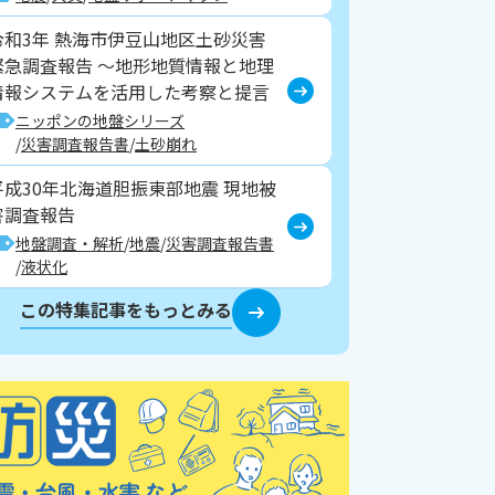
令和3年 熱海市伊豆山地区土砂災害
緊急調査報告 ～地形地質情報と地理
情報システムを活用した考察と提言
ニッポンの地盤シリーズ
災害調査報告書
土砂崩れ
平成30年北海道胆振東部地震 現地被
害調査報告
地盤調査・解析
地震
災害調査報告書
液状化
この特集記事をもっとみる