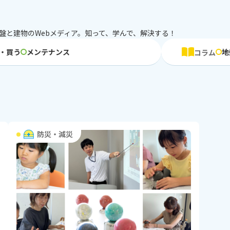
盤と建物のWebメディア。知って、学んで、解決する！
・買う
メンテナンス
地
コラム
防災・減災