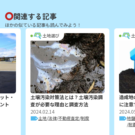
関連する記事
ほかの似ている記事も読んでみよう！
土地選び
ット・
土壌汚染対策法とは？土壌汚染調
造成地
ント
査が必要な理由と調査方法
に注意
2024.02.14
2024.0
土地
法律
不動産査定
制度
地
耐