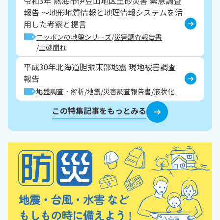
令和3年 熱海市伊豆山地区土砂災害 緊急調査
報告 ～地形地質情報と地理情報システムを活
用した考察と提言
ニッポンの地盤シリーズ
災害調査報告書
土砂崩れ
平成30年北海道胆振東部地震 現地被害調査
報告
地盤調査・解析
地震
災害調査報告書
液状化
この特集記事をもっとみる