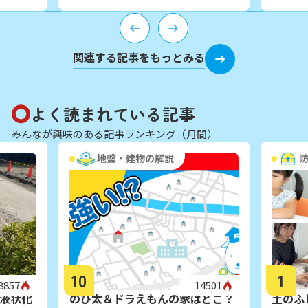
関連する記事をもっとみる
よく読まれている記事
みんなが興味のある記事ランキング（月間）
地盤・建物の解説
10
1
8857
14501
液状化
のび太＆ドラえもんの家はどこ？
土のふ