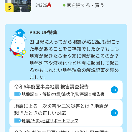
家を建てる・買う
34326
5
PICK UP特集
21世紀に入ってから地震が4212回も起こっ
た年があることをご存知でしたか？もしも
地震が起きたら街や家に何が起こるのか？
地盤沈下や液状化など地震に起因して起こ
るかもしれない地盤現象の解説記事を集め
ました。
令和6年能登半島地震 被害調査報告
地盤調査・解析
地震
液状化
災害調査報告書
地震による一次災害や二次災害とは？地震が
起きたときの正しい対応
地震
火災
地盤サポートマップ