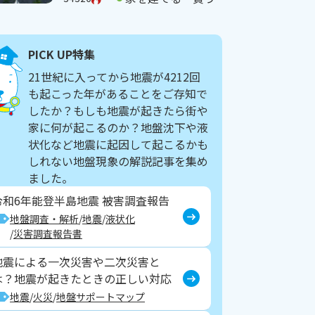
PICK UP特集
21世紀に入ってから地震が4212回
も起こった年があることをご存知で
したか？もしも地震が起きたら街や
家に何が起こるのか？地盤沈下や液
状化など地震に起因して起こるかも
しれない地盤現象の解説記事を集め
ました。
令和6年能登半島地震 被害調査報告
地盤調査・解析
地震
液状化
災害調査報告書
地震による一次災害や二次災害と
は？地震が起きたときの正しい対応
地震
火災
地盤サポートマップ