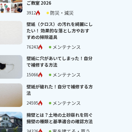
ご教室 2026
防災・減災
3912
壁紙（クロス）の汚れを綺麗にし
たい！ 効果的な落とし方やおす
すめの掃除道具
メンテナンス
76243
壁紙に穴があいてしまった！自分
で補修する方法
メンテナンス
15066
壁紙が破れた！自分で補修する方
法
メンテナンス
24595
擁壁とは？土地の土砂崩れを防ぐ
擁壁の種類と基準適合の確認方法
家を建てる・買う
34326