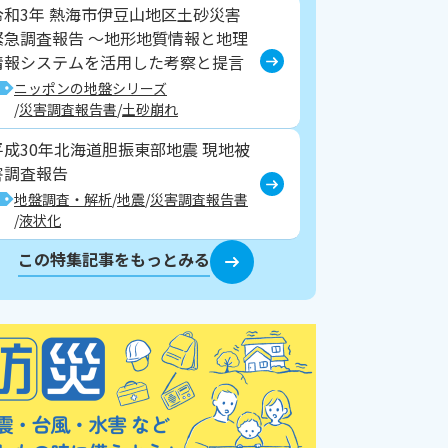
令和3年 熱海市伊豆山地区土砂災害
緊急調査報告 ～地形地質情報と地理
情報システムを活用した考察と提言
ニッポンの地盤シリーズ
災害調査報告書
土砂崩れ
平成30年北海道胆振東部地震 現地被
害調査報告
地盤調査・解析
地震
災害調査報告書
液状化
この特集記事をもっとみる