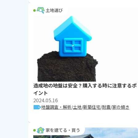
土地選び
造成地の地盤は安全？購入する時に注意するポ
イント
2024.05.16
地盤調査・解析
土地
新築住宅
耐震
家の傾き
家を建てる・買う