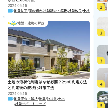
2024.05.16
1
地盤沈下
家の傾き
地盤調査・解析
地盤改良
土地
地盤・建物の解説
2
3
土地の液状化判定はなぜ必要？2つの判定方法
4
と判定後の液状化対策工法
2024.05.16
地盤調査・解析
地震
液状化
土地
地盤サポートマップ
5