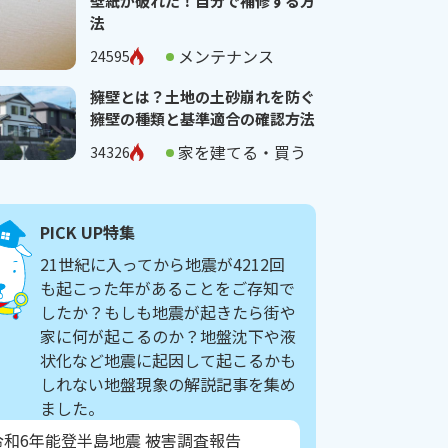
壁紙が破れた！自分で補修する方
法
メンテナンス
24595
擁壁とは？土地の土砂崩れを防ぐ
擁壁の種類と基準適合の確認方法
家を建てる・買う
34326
PICK UP特集
21世紀に入ってから地震が4212回
も起こった年があることをご存知で
したか？もしも地震が起きたら街や
家に何が起こるのか？地盤沈下や液
状化など地震に起因して起こるかも
しれない地盤現象の解説記事を集め
ました。
令和6年能登半島地震 被害調査報告