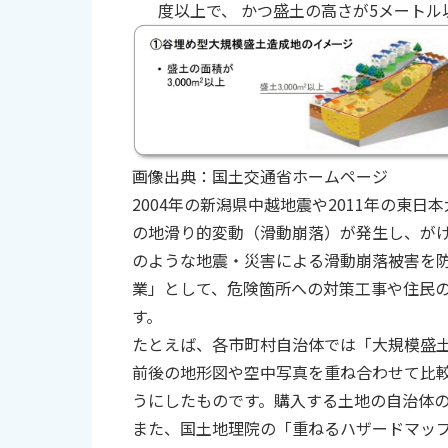
度以上で、 かつ盛土の高さが5メートル
画像出典：
国土交通省ホームページ
2004年の新潟県中越地震や2011年の東
の地滑り的変動（滑動崩落）が発生し、が
のような地震・災害による滑動崩落被害を
業」として、危険箇所への対策工事や住民
す。
たとえば、各市町村自治体では「大規模盛
前後の地形図や空中写真を重ね合わせて比
うにしたものです。購入する土地の自治体
また、国土地理院の
「重ねるハザードマッ