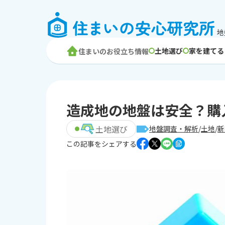
地
土地選び
家を建てる
住まいのお役立ち情報
造成地の地盤は安全？購
土地選び
地盤調査・解析
土地
新
この記事をシェアする