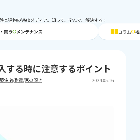
盤と建物のWebメディア。知って、学んで、解決する！
・買う
メンテナンス
地
コラム
入する時に注意するポイント
2024.05.16
築住宅
耐震
家の傾き