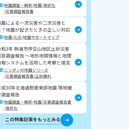
地盤調査・解析
地震
液状化
災害調査報告書
地震による一次災害や二次災害と
は？地震が起きたときの正しい対応
地震
火災
地盤サポートマップ
令和3年 熱海市伊豆山地区土砂災害
緊急調査報告 ～地形地質情報と地理
情報システムを活用した考察と提言
ニッポンの地盤シリーズ
災害調査報告書
土砂崩れ
平成30年北海道胆振東部地震 現地被
害調査報告
地盤調査・解析
地震
災害調査報告書
液状化
この特集記事をもっとみる