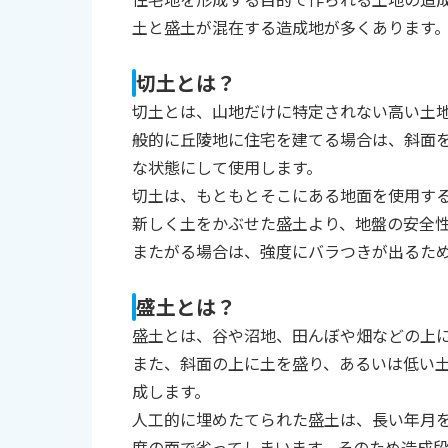
土と盛土が混在する造成地が多くあります
切土とは？
切土とは、山地だけに特定されない高い土
般的に丘陵地に住宅を建てる場合は、斜面
な状態にして使用します。
切土は、もともとそこにある地面を使用す
新しく土をかぶせた盛土より、地盤の安全
またがる場合は、強度にバラつきが出るた
盛土とは？
盛土とは、谷や沼地、田んぼや畑などの上
また、斜面の上に土を盛り、あるいは低い
成します。
人工的に埋めたてられた盛土は、長い年月
度の面で劣ってしまいます。そのため造成