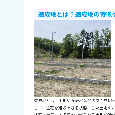
地盤調査により造成地の安全を確認
おわりに
造成地とは？造成地の特徴
造成地とは、山地や丘陵地などの斜面を切
して、住宅を建設できる状態にした土地の
住宅地を形成する目的で作られる土地の造