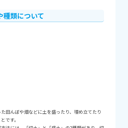
や種類について
った田んぼや畑などに土を盛ったり、埋め立てたり
ことです。
成方法には、「切土」と「盛土」の2種類があり、切