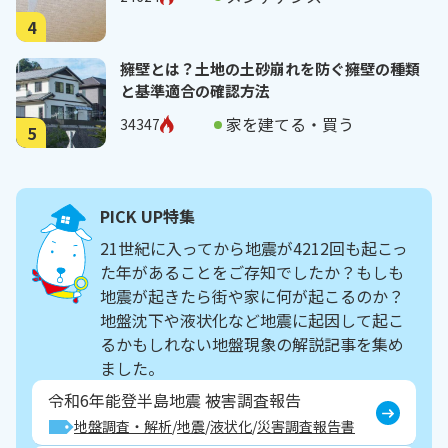
4
擁壁とは？土地の土砂崩れを防ぐ擁壁の種類
と基準適合の確認方法
家を建てる・買う
34347
5
PICK UP特集
21世紀に入ってから地震が4212回も起こっ
た年があることをご存知でしたか？もしも
地震が起きたら街や家に何が起こるのか？
地盤沈下や液状化など地震に起因して起こ
るかもしれない地盤現象の解説記事を集め
ました。
令和6年能登半島地震 被害調査報告
地盤調査・解析
地震
液状化
災害調査報告書