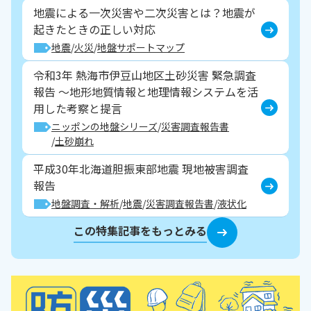
地震による一次災害や二次災害とは？地震が
起きたときの正しい対応
地震
火災
地盤サポートマップ
令和3年 熱海市伊豆山地区土砂災害 緊急調査
報告 ～地形地質情報と地理情報システムを活
用した考察と提言
ニッポンの地盤シリーズ
災害調査報告書
土砂崩れ
平成30年北海道胆振東部地震 現地被害調査
報告
地盤調査・解析
地震
災害調査報告書
液状化
この特集記事をもっとみる