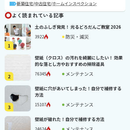
新築住宅
中古住宅
ホームインスペクション
よく読まれている記事
土のふしぎ発見！ 光るどろだんご教室 2026
防災・減災
3922
1
壁紙（クロス）の汚れを綺麗にしたい！ 効果
的な落とし方やおすすめの掃除道具
メンテナンス
76345
2
壁紙に穴があいてしまった！自分で補修する
方法
メンテナンス
15107
3
壁紙が破れた！自分で補修する方法
メンテナンス
24624