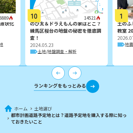
10
1
8889
14521
液状化
のび太＆ドラえもんの家はどこ？
土のふ
練馬区桜台の地盤の秘密を徹底調
教室 20
査！
2026.0
地
2024.05.23
地
土地
地盤調査・解析
ランキングをもっとみる
ホーム
土地選び
都市計画道路予定地とは？道路予定地を購入する際に知っ
ておきたいこと