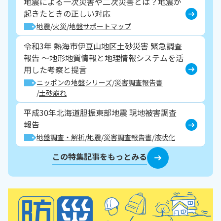
地震による一次災害や二次災害とは？地震が
起きたときの正しい対応
地震
火災
地盤サポートマップ
令和3年 熱海市伊豆山地区土砂災害 緊急調査
報告 ～地形地質情報と地理情報システムを活
用した考察と提言
ニッポンの地盤シリーズ
災害調査報告書
土砂崩れ
平成30年北海道胆振東部地震 現地被害調査
報告
地盤調査・解析
地震
災害調査報告書
液状化
この特集記事をもっとみる